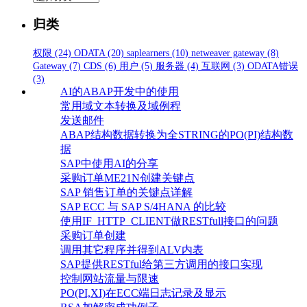
类
归类
权限
(24)
ODATA
(20)
saplearners
(10)
netweaver gateway
(8)
Gateway
(7)
CDS
(6)
用户
(5)
服务器
(4)
互联网
(3)
ODATA错误
(3)
AI的ABAP开发中的使用
常用域文本转换及域例程
发送邮件
ABAP结构数据转换为全STRING的PO(PI)结构数
据
SAP中使用AI的分享
采购订单ME21N创建关键点
SAP 销售订单的关键点详解
SAP ECC 与 SAP S/4HANA 的比较
使用IF_HTTP_CLIENT做RESTfull接口的问题
采购订单创建
调用其它程序并得到ALV内表
SAP提供RESTful给第三方调用的接口实现
控制网站流量与限速
PO(PI,XI)在ECC端日志记录及显示