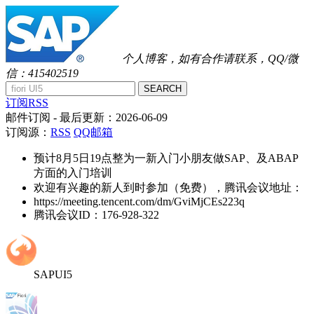
个人博客，如有合作请联系，QQ/微
信：415402519
SEARCH
订阅RSS
邮件订阅
- 最后更新：
2026-06-09
订阅源：
RSS
QQ邮箱
预计8月5日19点整为一新入门小朋友做SAP、及ABAP
方面的入门培训
欢迎有兴趣的新人到时参加（免费），腾讯会议地址：
https://meeting.tencent.com/dm/GviMjCEs223q
腾讯会议ID：176-928-322
SAPUI5