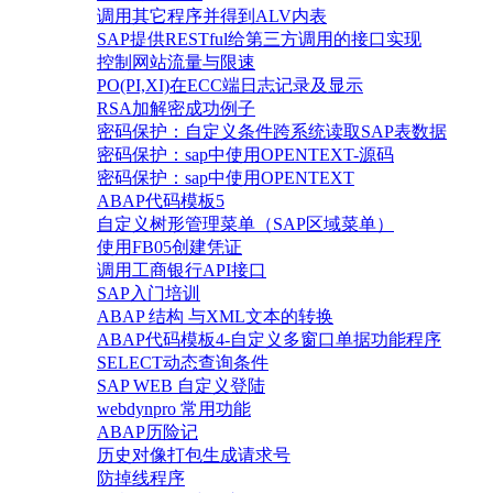
调用其它程序并得到ALV内表
SAP提供RESTful给第三方调用的接口实现
控制网站流量与限速
PO(PI,XI)在ECC端日志记录及显示
RSA加解密成功例子
密码保护：自定义条件跨系统读取SAP表数据
密码保护：sap中使用OPENTEXT-源码
密码保护：sap中使用OPENTEXT
ABAP代码模板5
自定义树形管理菜单（SAP区域菜单）
使用FB05创建凭证
调用工商银行API接口
SAP入门培训
ABAP 结构 与XML文本的转换
ABAP代码模板4-自定义多窗口单据功能程序
SELECT动态查询条件
SAP WEB 自定义登陆
webdynpro 常用功能
ABAP历险记
历史对像打包生成请求号
防掉线程序